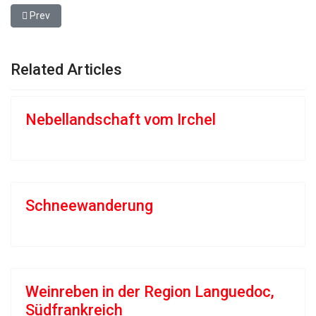
Previous article: Schneewanderung
Prev
Related Articles
Nebellandschaft vom Irchel
Schneewanderung
Weinreben in der Region Languedoc,
Südfrankreich