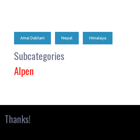
Amai Dablam
Nepal
Himalaya
Subcategories
Alpen
Thanks!