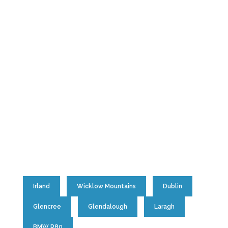
Irland
Wicklow Mountains
Dublin
Glencree
Glendalough
Laragh
BMW R80